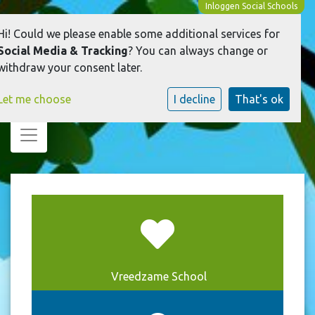
Inloggen Social Schools
Hi! Could we please enable some additional services for
Social Media & Tracking
? You can always change or
withdraw your consent later.
Let me choose
I decline
That's ok
Toggle navigation
Vreedzame School