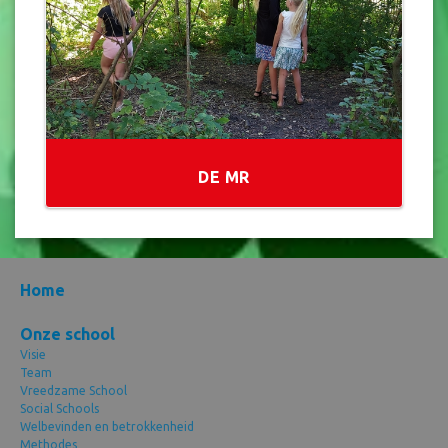
DE MR
Home
Onze school
Visie
Team
Vreedzame School
Social Schools
Welbevinden en betrokkenheid
Methodes