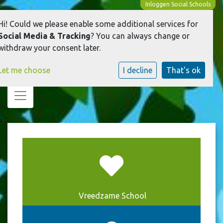
Inloggen Social Schools
Hi! Could we please enable some additional services for
Social Media & Tracking
? You can always change or
withdraw your consent later.
Let me choose
I decline
That's ok
Toggle navigation
Vreedzame School