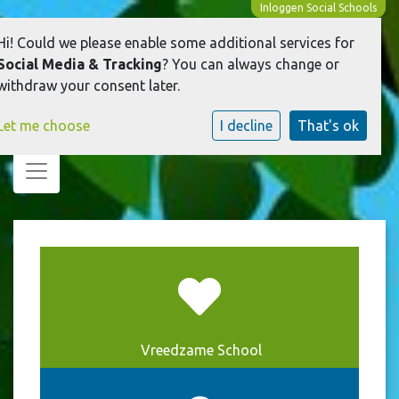
Inloggen Social Schools
Hi! Could we please enable some additional services for
Social Media & Tracking
? You can always change or
withdraw your consent later.
Let me choose
I decline
That's ok
Toggle navigation
Vreedzame School